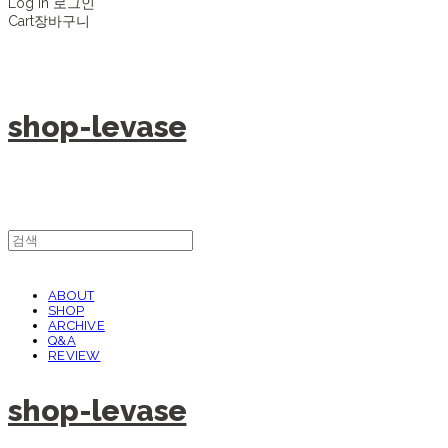
Log In
로그인
Cart
장바구니
shop-levase
ABOUT
SHOP
ARCHIVE
Q&A
REVIEW
shop-levase