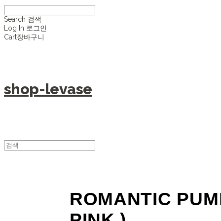
Search
검색
Log In
로그인
Cart
장바구니
shop-levase
ROMANTIC PUMP
PINK )