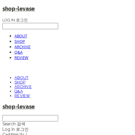
shop-levase
LOG IN
로그인
ABOUT
SHOP
ARCHIVE
Q&A
REVIEW
ABOUT
SHOP
ARCHIVE
Q&A
REVIEW
shop-levase
Search
검색
Log In
로그인
Cart
장바구니