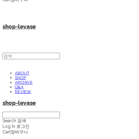
shop-levase
ABOUT
SHOP
ARCHIVE
Q&A
REVIEW
shop-levase
Search
검색
Log In
로그인
Cart
장바구니