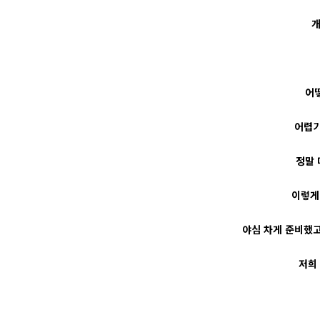
개
어
어렵기
정말 
이렇게
야심 차게 준비했고
저희