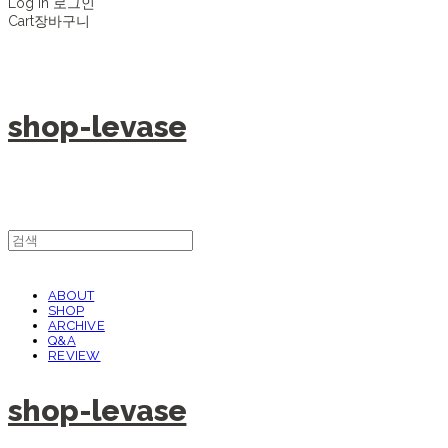
Log In
로그인
Cart
장바구니
shop-levase
ABOUT
SHOP
ARCHIVE
Q&A
REVIEW
shop-levase