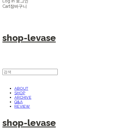
Log In
로그인
Cart
장바구니
shop-levase
ABOUT
SHOP
ARCHIVE
Q&A
REVIEW
shop-levase