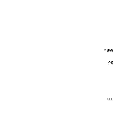
* 종
수령
KEL