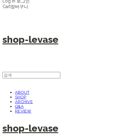
Log In
로그인
Cart
장바구니
shop-levase
ABOUT
SHOP
ARCHIVE
Q&A
REVIEW
shop-levase