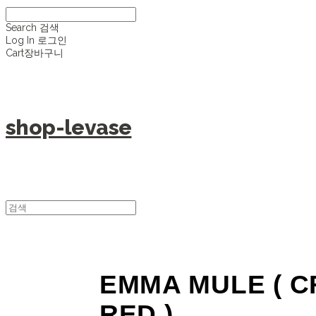
Search
검색
Log In
로그인
Cart
장바구니
shop-levase
EMMA MULE ( C
RED )